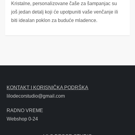
Kristalne, personalizovane čaše za šampanjac su
još jedan detalj koji će upotpuniti vaše venčanje ili
biti idealan poklon za buduće mladence.
KONTAKT I KORISNIČKA PODRŠKA
lilodecorstudio@gmail.com
RADNO VREME
Webshop 0-24