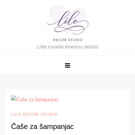
Skip
to
content
Little lovable timeless details
LILO DECOR STUDIO
Čaše za šampanjac