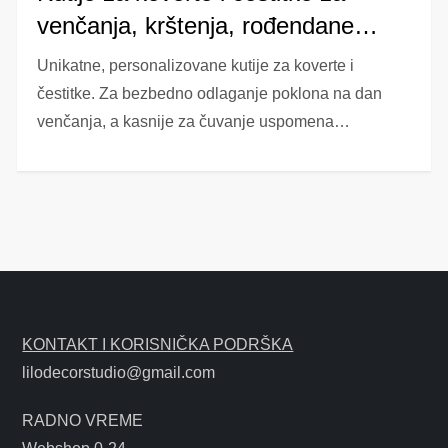
venčanja, krštenja, rođendane…
Unikatne, personalizovane kutije za koverte i
čestitke. Za bezbedno odlaganje poklona na dan
venčanja, a kasnije za čuvanje uspomena…
KONTAKT I KORISNIČKA PODRŠKA
lilodecorstudio@gmail.com
RADNO VREME