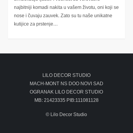
najbitniji komadi nakita u vašem životu, oni koji se
nose i čuvaju zauvek. Zato su tu naše unikatne
kutijice za prstenje…
LILO DECOR STUDIO
MACH-MONT NS DOO NOVI SAD
OGRANAK LILO DECOR STUDIO
MB: 21423335 PIB:111081128
© Lilo Decor Studio