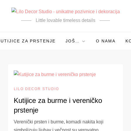
Little lovable timeless details
KUTIJICE ZA PRSTENJE
JOŠ…
O NAMA
K
LILO DECOR STUDIO
Kutijice za burme i vereničko
prstenje
Verenički prsten i burme, komadi nakita koji
simbolizuju ljubav i večnost su verovatno