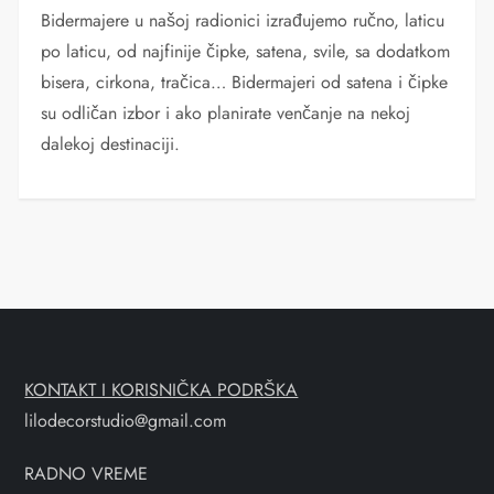
Bidermajere u našoj radionici izrađujemo ručno, laticu
po laticu, od najfinije čipke, satena, svile, sa dodatkom
bisera, cirkona, tračica… Bidermajeri od satena i čipke
su odličan izbor i ako planirate venčanje na nekoj
dalekoj destinaciji.
KONTAKT I KORISNIČKA PODRŠKA
lilodecorstudio@gmail.com
RADNO VREME