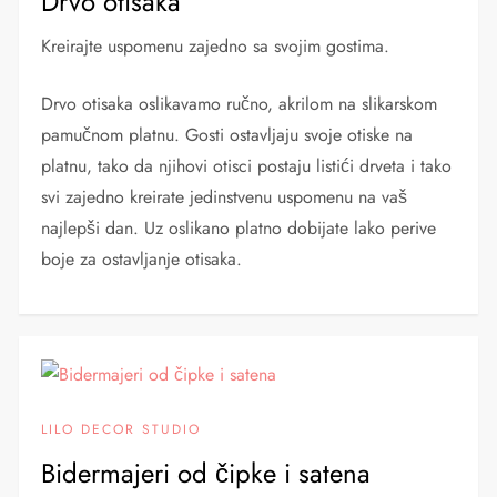
Drvo otisaka
Kreirajte uspomenu zajedno sa svojim gostima.
Drvo otisaka oslikavamo ručno, akrilom na slikarskom
pamučnom platnu. Gosti ostavljaju svoje otiske na
platnu, tako da njihovi otisci postaju listići drveta i tako
svi zajedno kreirate jedinstvenu uspomenu na vaš
najlepši dan. Uz oslikano platno dobijate lako perive
boje za ostavljanje otisaka.
LILO DECOR STUDIO
Bidermajeri od čipke i satena